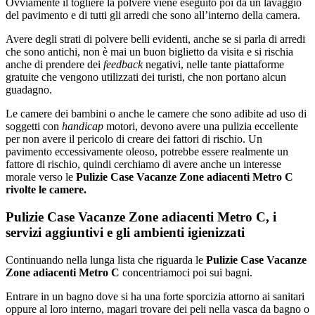
Ovviamente il togliere la polvere viene eseguito poi da un lavaggio
del pavimento e di tutti gli arredi che sono all’interno della camera.
Avere degli strati di polvere belli evidenti, anche se si parla di arredi
che sono antichi, non è mai un buon biglietto da visita e si rischia
anche di prendere dei
feedback
negativi, nelle tante piattaforme
gratuite che vengono utilizzati dei turisti, che non portano alcun
guadagno.
Le camere dei bambini o anche le camere che sono adibite ad uso di
soggetti con
handicap
motori, devono avere una pulizia eccellente
per non avere il pericolo di creare dei fattori di rischio. Un
pavimento eccessivamente oleoso, potrebbe essere realmente un
fattore di rischio, quindi cerchiamo di avere anche un interesse
morale verso le
Pulizie Case Vacanze Zone adiacenti Metro C
rivolte le camere.
Pulizie Case Vacanze Zone adiacenti Metro C, i
servizi aggiuntivi e gli ambienti igienizzati
Continuando nella lunga lista che riguarda le
Pulizie Case Vacanze
Zone adiacenti Metro C
concentriamoci poi sui bagni.
Entrare in un bagno dove si ha una forte sporcizia attorno ai sanitari
oppure al loro interno, magari trovare dei peli nella vasca da bagno o