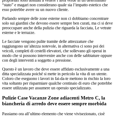
proprietari sono abituati a vedere l’area verde in un determinato
“stato” e magari non considerano quale sia l’impatto estetico che
esso potrebbe avere su un nuovo cliente.
Parlando sempre delle zone esterne non ci dobbiamo concentrare
solo sui giardini che devono essere sempre ben curati, ma ci si deve
preoccupare anche della pulizia che riguarda la facciata, Le vetrate
esterne e le terrazze.
Le facciate vengono pulite tramite delle attrezzature che
raggiungono un’altezza notevole, in alternativa ci sono poi dei
veicoli, completi di cestelli elevatori, che sollevano gli operai in
modo che si possono intervenire anche con delle sabbiature oppure
con degli interventi a soggetto a pressione.
Questo è un lavoro che deve essere affidato esclusivamente a una
ditta specializzata poiché si mette in pericolo la vita di un utente.
Coloro che eseguono i lavori in fai-da-te mettono in rischio la loro
vita soltanto per risparmiare qualche centinaio di euro che potrebbe
essere utilizzata per assumere un operaio specializzato.
Pulizie Case Vacanze Zone adiacenti Metro C, la
biancheria di arredo deve essere sempre morbida
Passiamo ora all’ultimo elemento che viene vivisezionato, cioè