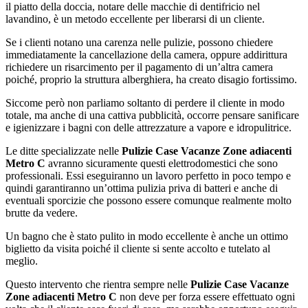
il piatto della doccia, notare delle macchie di dentifricio nel
lavandino, è un metodo eccellente per liberarsi di un cliente.
Se i clienti notano una carenza nelle pulizie, possono chiedere
immediatamente la cancellazione della camera, oppure addirittura
richiedere un risarcimento per il pagamento di un’altra camera
poiché, proprio la struttura alberghiera, ha creato disagio fortissimo.
Siccome però non parliamo soltanto di perdere il cliente in modo
totale, ma anche di una cattiva pubblicità, occorre pensare sanificare
e igienizzare i bagni con delle attrezzature a vapore e idropulitrice.
Le ditte specializzate nelle
Pulizie Case Vacanze Zone adiacenti
Metro C
avranno sicuramente questi elettrodomestici che sono
professionali. Essi eseguiranno un lavoro perfetto in poco tempo e
quindi garantiranno un’ottima pulizia priva di batteri e anche di
eventuali sporcizie che possono essere comunque realmente molto
brutte da vedere.
Un bagno che è stato pulito in modo eccellente è anche un ottimo
biglietto da visita poiché il cliente si sente accolto e tutelato al
meglio.
Questo intervento che rientra sempre nelle
Pulizie Case Vacanze
Zone adiacenti Metro C
non deve per forza essere effettuato ogni