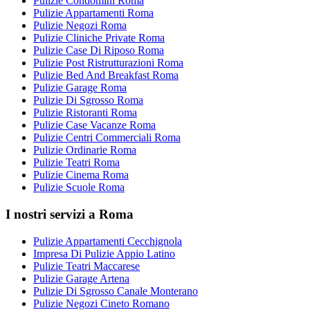
Pulizie Condomini Roma
Pulizie Appartamenti Roma
Pulizie Negozi Roma
Pulizie Cliniche Private Roma
Pulizie Case Di Riposo Roma
Pulizie Post Ristrutturazioni Roma
Pulizie Bed And Breakfast Roma
Pulizie Garage Roma
Pulizie Di Sgrosso Roma
Pulizie Ristoranti Roma
Pulizie Case Vacanze Roma
Pulizie Centri Commerciali Roma
Pulizie Ordinarie Roma
Pulizie Teatri Roma
Pulizie Cinema Roma
Pulizie Scuole Roma
I nostri servizi a Roma
Pulizie Appartamenti Cecchignola
Impresa Di Pulizie Appio Latino
Pulizie Teatri Maccarese
Pulizie Garage Artena
Pulizie Di Sgrosso Canale Monterano
Pulizie Negozi Cineto Romano