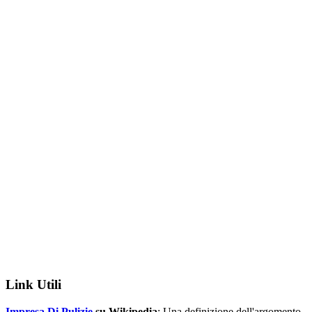
Link Utili
Impresa Di Pulizie
su Wikipedia
: Una definizione dell'argomento