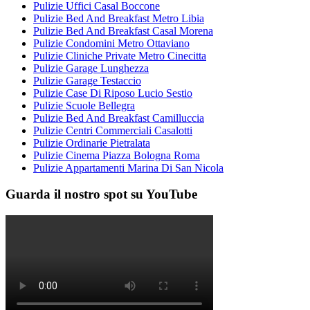
Pulizie Uffici Casal Boccone
Pulizie Bed And Breakfast Metro Libia
Pulizie Bed And Breakfast Casal Morena
Pulizie Condomini Metro Ottaviano
Pulizie Cliniche Private Metro Cinecitta
Pulizie Garage Lunghezza
Pulizie Garage Testaccio
Pulizie Case Di Riposo Lucio Sestio
Pulizie Scuole Bellegra
Pulizie Bed And Breakfast Camilluccia
Pulizie Centri Commerciali Casalotti
Pulizie Ordinarie Pietralata
Pulizie Cinema Piazza Bologna Roma
Pulizie Appartamenti Marina Di San Nicola
Guarda il nostro spot su YouTube