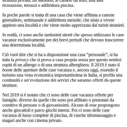
struttura privata, un salottino, le camere da letto, una sala
ricreazione, terrazzi e addirittura piscina.
In poche parole si tratta di una casa che viene affittata a canone
giornaliero, settimanale e addirittura mensile, che aiuta a vivere
appieno una località e che viene molto apprezzata dai turisti stranieri.
In realtà, ci sono anche tantissimi utenti che spesso utilizzano le case
vacanze esclusivamente per dei brevi periodi che devono trascorrere
una determinata località.
Ciò vuol dire che si ha a disposizione una casa “personale”, si ha
tutta la
privacy
che si prova a casa propria senza per questo sentirsi
ospiti di un albergo o di una struttura alberghiera. Il 2019 è stato il
boom
delle aperture delle case vacanza e, ancora oggi, essendo il
turismo una vena economica importantissima in Italia, si profila una
continuità e un’evoluzione dei servizi che saranno offerti da queste
strutture.
Nel 2019 si è notato che ci sono delle case vacanza offerte per
famiglie, diverse da quelle che sono poi affittato o prenotate da
comitive di persone o di giovanissimi. Alcune di esse propongono
anche giocattoli e parco giochi interni. Poi ci sono delle case
vacanza di lusso complete di piscina, di vasche idromassaggio e
magari anche con cinema privato.