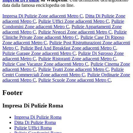
data dalla famosa enciclopedia on line.
Impresa Di Pulizie Zone adiacenti Metro C
,
Ditta Di Pulizie Zone
adiacenti Metro C
,
Pulizie Uffici Zone adiacenti Metro C
,
Pulizie
Condomini Zone adiacenti Metro C
,
Pulizie Appartamenti Zone
adiacenti Metro C
,
Pulizie Negozi Zone adiacenti Metro C
,
Pulizie
Cliniche Private Zone adiacenti Metro C
,
Pulizie Case Di Riposo
Zone adiacenti Metro C
,
Pulizie Post Ristrutturazioni Zone adiacenti
Metro C
,
Pulizie Bed And Breakfast Zone adiacenti Metro C
,
Pulizie Garage Zone adiacenti Metro C
,
Pulizie Di Sgrosso Zone
adiacenti Metro C
,
Pulizie Ristoranti Zone adiacenti Metro C
,
Pulizie Case Vacanze Zone adiacenti Metro C
,
Pulizie Cinema Zone
adiacenti Metro C
,
Pulizie Teatri Zone adiacenti Metro C
,
Pulizie
Centri Commerciali Zone adiacenti Metro C
,
Pulizie Ordinarie Zone
adiacenti Metro C
,
Pulizie Scuole Zone adiacenti Metro C
,
Footer
Impresa Di Pulizie Roma
Impresa Di Pulizie Roma
Ditta Di Pulizie Roma
Pulizie Uffici Roma