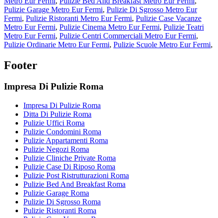
Metro Eur Fermi
,
Pulizie Bed And Breakfast Metro Eur Fermi
,
Pulizie Garage Metro Eur Fermi
,
Pulizie Di Sgrosso Metro Eur
Fermi
,
Pulizie Ristoranti Metro Eur Fermi
,
Pulizie Case Vacanze
Metro Eur Fermi
,
Pulizie Cinema Metro Eur Fermi
,
Pulizie Teatri
Metro Eur Fermi
,
Pulizie Centri Commerciali Metro Eur Fermi
,
Pulizie Ordinarie Metro Eur Fermi
,
Pulizie Scuole Metro Eur Fermi
,
Footer
Impresa Di Pulizie Roma
Impresa Di Pulizie Roma
Ditta Di Pulizie Roma
Pulizie Uffici Roma
Pulizie Condomini Roma
Pulizie Appartamenti Roma
Pulizie Negozi Roma
Pulizie Cliniche Private Roma
Pulizie Case Di Riposo Roma
Pulizie Post Ristrutturazioni Roma
Pulizie Bed And Breakfast Roma
Pulizie Garage Roma
Pulizie Di Sgrosso Roma
Pulizie Ristoranti Roma