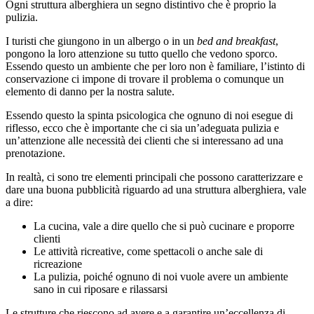
Ogni struttura alberghiera un segno distintivo che è proprio la
pulizia.
I turisti che giungono in un albergo o in un
bed and breakfast
,
pongono la loro attenzione su tutto quello che vedono sporco.
Essendo questo un ambiente che per loro non è familiare, l’istinto di
conservazione ci impone di trovare il problema o comunque un
elemento di danno per la nostra salute.
Essendo questo la spinta psicologica che ognuno di noi esegue di
riflesso, ecco che è importante che ci sia un’adeguata pulizia e
un’attenzione alle necessità dei clienti che si interessano ad una
prenotazione.
In realtà, ci sono tre elementi principali che possono caratterizzare e
dare una buona pubblicità riguardo ad una struttura alberghiera, vale
a dire:
La cucina, vale a dire quello che si può cucinare e proporre
clienti
Le attività ricreative, come spettacoli o anche sale di
ricreazione
La pulizia, poiché ognuno di noi vuole avere un ambiente
sano in cui riposare e rilassarsi
Le strutture che riescono ad avere e a garantire un’eccellenza di