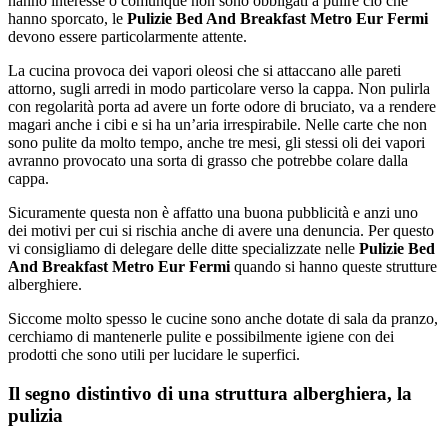
hanno interesse o comunque non sono obbligati a pulire ciò che
hanno sporcato, le
Pulizie Bed And Breakfast Metro Eur Fermi
devono essere particolarmente attente.
La cucina provoca dei vapori oleosi che si attaccano alle pareti
attorno, sugli arredi in modo particolare verso la cappa. Non pulirla
con regolarità porta ad avere un forte odore di bruciato, va a rendere
magari anche i cibi e si ha un’aria irrespirabile. Nelle carte che non
sono pulite da molto tempo, anche tre mesi, gli stessi oli dei vapori
avranno provocato una sorta di grasso che potrebbe colare dalla
cappa.
Sicuramente questa non è affatto una buona pubblicità e anzi uno
dei motivi per cui si rischia anche di avere una denuncia. Per questo
vi consigliamo di delegare delle ditte specializzate nelle
Pulizie Bed
And Breakfast Metro Eur Fermi
quando si hanno queste strutture
alberghiere.
Siccome molto spesso le cucine sono anche dotate di sala da pranzo,
cerchiamo di mantenerle pulite e possibilmente igiene con dei
prodotti che sono utili per lucidare le superfici.
Il segno distintivo di una struttura alberghiera, la
pulizia