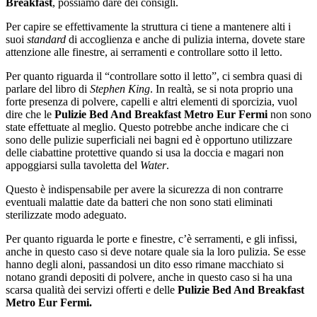
Breakfast
, possiamo dare dei consigli.
Per capire se effettivamente la struttura ci tiene a mantenere alti i
suoi
standard
di accoglienza e anche di pulizia interna, dovete stare
attenzione alle finestre, ai serramenti e controllare sotto il letto.
Per quanto riguarda il “controllare sotto il letto”, ci sembra quasi di
parlare del libro di
Stephen King
. In realtà, se si nota proprio una
forte presenza di polvere, capelli e altri elementi di sporcizia, vuol
dire che le
Pulizie Bed And Breakfast Metro Eur Fermi
non sono
state effettuate al meglio. Questo potrebbe anche indicare che ci
sono delle pulizie superficiali nei bagni ed è opportuno utilizzare
delle ciabattine protettive quando si usa la doccia e magari non
appoggiarsi sulla tavoletta del
Water
.
Questo è indispensabile per avere la sicurezza di non contrarre
eventuali malattie date da batteri che non sono stati eliminati
sterilizzate modo adeguato.
Per quanto riguarda le porte e finestre, c’è serramenti, e gli infissi,
anche in questo caso si deve notare quale sia la loro pulizia. Se esse
hanno degli aloni, passandosi un dito esso rimane macchiato si
notano grandi depositi di polvere, anche in questo caso si ha una
scarsa qualità dei servizi offerti e delle
Pulizie Bed And Breakfast
Metro Eur Fermi.