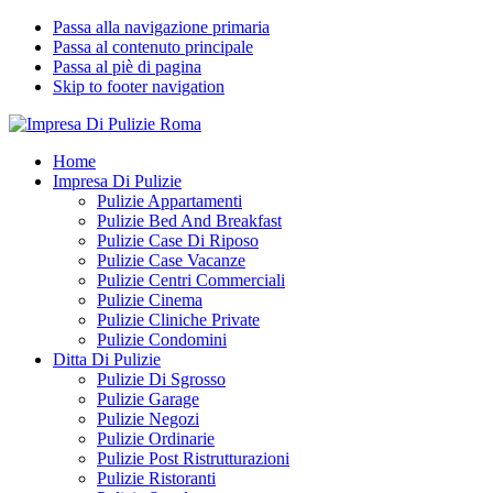
Passa alla navigazione primaria
Passa al contenuto principale
Passa al piè di pagina
Skip to footer navigation
Impresa Di Pulizie Roma
✅ Abitazioni e Attività Commerciali
Home
Impresa Di Pulizie
Pulizie Appartamenti
Pulizie Bed And Breakfast
Pulizie Case Di Riposo
Pulizie Case Vacanze
Pulizie Centri Commerciali
Pulizie Cinema
Pulizie Cliniche Private
Pulizie Condomini
Ditta Di Pulizie
Pulizie Di Sgrosso
Pulizie Garage
Pulizie Negozi
Pulizie Ordinarie
Pulizie Post Ristrutturazioni
Pulizie Ristoranti