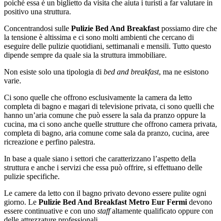
poiché essa è un biglietto da visita che aiuta i turisti a far valutare in
positivo una struttura.
Concentrandosi sulle
Pulizie Bed And Breakfast
possiamo dire che
la tensione è altissima e ci sono molti ambienti che cercano di
eseguire delle pulizie quotidiani, settimanali e mensili. Tutto questo
dipende sempre da quale sia la struttura immobiliare.
Non esiste solo una tipologia di
bed and breakfast
, ma ne esistono
varie.
Ci sono quelle che offrono esclusivamente la camera da letto
completa di bagno e magari di televisione privata, ci sono quelli che
hanno un’aria comune che può essere la sala da pranzo oppure la
cucina, ma ci sono anche quelle strutture che offrono camera privata,
completa di bagno, aria comune come sala da pranzo, cucina, aree
ricreazione e perfino palestra.
In base a quale siano i settori che caratterizzano l’aspetto della
struttura e anche i servizi che essa può offrire, si effettuano delle
pulizie specifiche.
Le camere da letto con il bagno privato devono essere pulite ogni
giorno. Le
Pulizie Bed And Breakfast Metro Eur Fermi
devono
essere continuative e con uno
staff
altamente qualificato oppure con
delle attrezzature professionali.