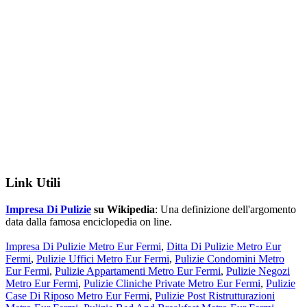
Link Utili
Impresa Di Pulizie
su Wikipedia
: Una definizione dell'argomento
data dalla famosa enciclopedia on line.
Impresa Di Pulizie Metro Eur Fermi
,
Ditta Di Pulizie Metro Eur
Fermi
,
Pulizie Uffici Metro Eur Fermi
,
Pulizie Condomini Metro
Eur Fermi
,
Pulizie Appartamenti Metro Eur Fermi
,
Pulizie Negozi
Metro Eur Fermi
,
Pulizie Cliniche Private Metro Eur Fermi
,
Pulizie
Case Di Riposo Metro Eur Fermi
,
Pulizie Post Ristrutturazioni