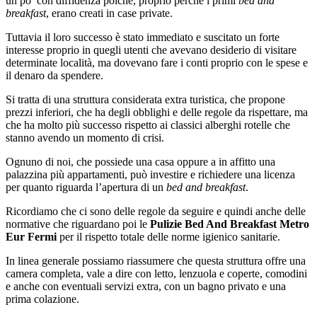
un po’ con diffidenza poiché, proprio perché i primi
bed and
breakfast
, erano creati in case private.
Tuttavia il loro successo è stato immediato e suscitato un forte
interesse proprio in quegli utenti che avevano desiderio di visitare
determinate località, ma dovevano fare i conti proprio con le spese e
il denaro da spendere.
Si tratta di una struttura considerata extra turistica, che propone
prezzi inferiori, che ha degli obblighi e delle regole da rispettare, ma
che ha molto più successo rispetto ai classici alberghi rotelle che
stanno avendo un momento di crisi.
Ognuno di noi, che possiede una casa oppure a in affitto una
palazzina più appartamenti, può investire e richiedere una licenza
per quanto riguarda l’apertura di un
bed and breakfast
.
Ricordiamo che ci sono delle regole da seguire e quindi anche delle
normative che riguardano poi le
Pulizie Bed And Breakfast Metro
Eur Fermi
per il rispetto totale delle norme igienico sanitarie.
In linea generale possiamo riassumere che questa struttura offre una
camera completa, vale a dire con letto, lenzuola e coperte, comodini
e anche con eventuali servizi extra, con un bagno privato e una
prima colazione.