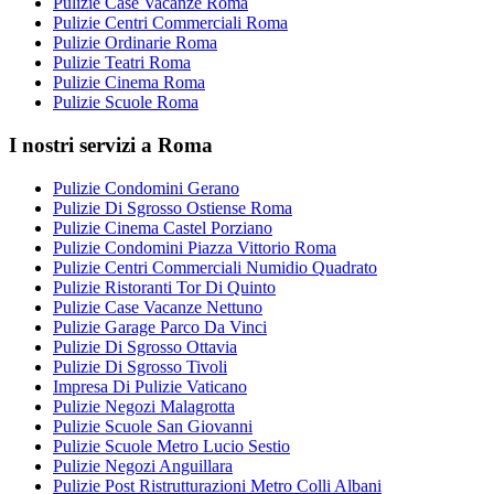
Pulizie Case Vacanze Roma
Pulizie Centri Commerciali Roma
Pulizie Ordinarie Roma
Pulizie Teatri Roma
Pulizie Cinema Roma
Pulizie Scuole Roma
I nostri servizi a Roma
Pulizie Condomini Gerano
Pulizie Di Sgrosso Ostiense Roma
Pulizie Cinema Castel Porziano
Pulizie Condomini Piazza Vittorio Roma
Pulizie Centri Commerciali Numidio Quadrato
Pulizie Ristoranti Tor Di Quinto
Pulizie Case Vacanze Nettuno
Pulizie Garage Parco Da Vinci
Pulizie Di Sgrosso Ottavia
Pulizie Di Sgrosso Tivoli
Impresa Di Pulizie Vaticano
Pulizie Negozi Malagrotta
Pulizie Scuole San Giovanni
Pulizie Scuole Metro Lucio Sestio
Pulizie Negozi Anguillara
Pulizie Post Ristrutturazioni Metro Colli Albani