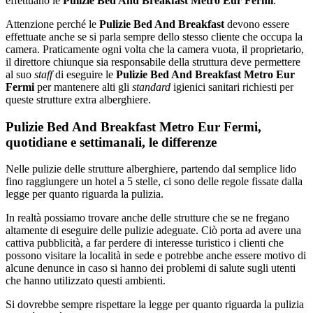
effettuano le
Pulizie Bed And Breakfast Metro Eur Fermi
.
Attenzione perché le
Pulizie Bed And Breakfast
devono essere
effettuate anche se si parla sempre dello stesso cliente che occupa la
camera. Praticamente ogni volta che la camera vuota, il proprietario,
il direttore chiunque sia responsabile della struttura deve permettere
al suo
staff
di eseguire le
Pulizie Bed And Breakfast Metro Eur
Fermi
per mantenere alti gli
standard
igienici sanitari richiesti per
queste strutture extra alberghiere.
Pulizie Bed And Breakfast Metro Eur Fermi,
quotidiane e settimanali, le differenze
Nelle pulizie delle strutture alberghiere, partendo dal semplice lido
fino raggiungere un hotel a 5 stelle, ci sono delle regole fissate dalla
legge per quanto riguarda la pulizia.
In realtà possiamo trovare anche delle strutture che se ne fregano
altamente di eseguire delle pulizie adeguate. Ciò porta ad avere una
cattiva pubblicità, a far perdere di interesse turistico i clienti che
possono visitare la località in sede e potrebbe anche essere motivo di
alcune denunce in caso si hanno dei problemi di salute sugli utenti
che hanno utilizzato questi ambienti.
Si dovrebbe sempre rispettare la legge per quanto riguarda la pulizia