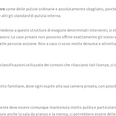
ere
come delle pulizie ordinarie e assolutamente sbagliato, poiché 
alti gli
standard
di pulizia interna.
chiedono a queste strutture di eseguire determinati interventi, si 
 lavoro. Le case private non possono offrire esattamente gli stessi 
elle persone anziane. Non a caso ci sono molte denunce e altretta
classificazioni utilizzate dei comuni che rilasciano tali licenze, 
.
lto familiare, dove ogni ospite alla sua camera privata, con possi
l’utente deve essere comunque mantenuta molto pulita e particolar
ure anche la sala da pranzo e la mensa, ci potrebbero essere delle