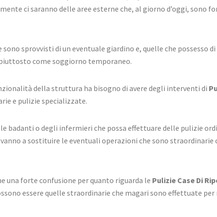
lmente ci saranno delle aree esterne che, al giorno d’oggi, sono 
e sono sprovvisti di un eventuale giardino e, quelle che possesso 
ma piuttosto come soggiorno temporaneo.
ionalità della struttura ha bisogno di avere degli interventi di
Pu
arie e pulizie specializzate.
lle badanti o degli infermieri che possa effettuare delle pulizie
on vanno a sostituire le eventuali operazioni che sono straordinari
e una forte confusione per quanto riguarda le
Pulizie Case Di Ri
ossono essere quelle straordinarie che magari sono effettuate per m