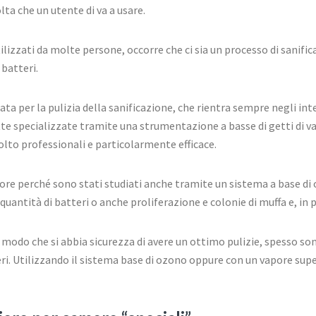
lta che un utente di va a usare.
izzati da molte persone, occorre che ci sia un processo di sanific
 batteri.
ata per la pulizia della sanificazione, che rientra sempre negli int
tte specializzate tramite una strumentazione a basse di getti di v
lto professionali e particolarmente efficace.
e perché sono stati studiati anche tramite un sistema a base di 
ntità di batteri o anche proliferazione e colonie di muffa e, in 
 modo che si abbia sicurezza di avere un ottimo pulizie, spesso so
ri. Utilizzando il sistema base di ozono oppure con un vapore sup