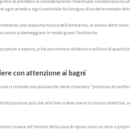
 prima di prendere in considerazione l’eventuale collaborazione 
iché ogni arredo e ogni materiale ha bisogno di un determinato det
e richiedono una massima tutela dell’ambiente, le stesse ditte sono
non vanno a danneggiare in modo grave l’ambiente.
ezzature a vapore, si ha una minore richiesta e utilizzo di quantit
iere con attenzione ai bagni
ascia si richiede una pulizia che viene chiamato “processo di sanific
terilizzazione può che alla fine si deve avere lo stesso obiettivo, 
ssiamo trovare all’interno della casa di riposo sono un vero e prop