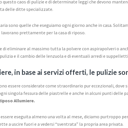
o questo caos di pulizie e di determinate leggi che devono manten
ta delle ditte specializzate.
naria sono quelle che eseguiamo ogni giorno anche in casa. Solita
 lavorano prettamente per la casa di riposo.
are di eliminare al massimo tutta la polvere con aspirapolveri o anc
pulizia e il cambio delle lenzuola e di eventuali arredi e suppelletti
re, in base ai servizi offerti, le pulizie s
sono essere considerate come straordinario pur eccezionali, dove 
gni singola fessura delle piastrelle e anche in alcuni punti delle p
Riposo Allumiere.
e essere eseguita almeno una volta al mese, diciamo purtroppo per
te a uscire fuori e a vedersi “sventrata” la propria area privata.