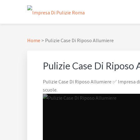
Passa
Passa
Passa
Skip
alla
al
al
to
navigazione
contenuto
piè
footer
IMPRESA DI PULIZIE
✅ Abitazioni e Attività Commerciali
primaria
principale
di
navigation
pagina
Home
>
Pulizie Case Di Riposo Allumiere
Pulizie Case Di Riposo 
Pulizie Case Di Riposo Allumiere ✅ Impresa di 
scuole.