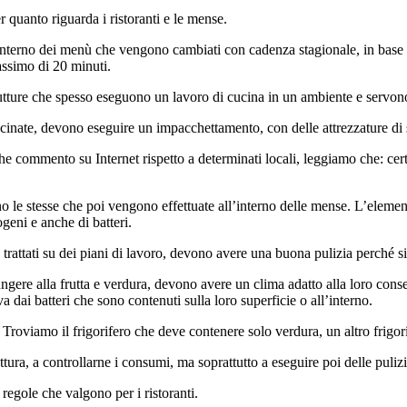
 quanto riguarda i ristoranti e le mense.
interno dei menù che vengono cambiati con cadenza stagionale, in base anc
ssimo di 20 minuti.
tture che spesso eseguono un lavoro di cucina in un ambiente e servono i
cucinate, devono eseguire un impacchettamento, con delle attrezzature di 
e commento su Internet rispetto a determinati locali, leggiamo che: cert
o le stesse che poi vengono effettuate all’interno delle mense. L’element
geni e anche di batteri.
rattati su dei piani di lavoro, devono avere una buona pulizia perché s
ungere alla frutta e verdura, devono avere un clima adatto alla loro con
a dai batteri che sono contenuti sulla loro superficie o all’interno.
i. Troviamo il frigorifero che deve contenere solo verdura, un altro frig
tura, a controllarne i consumi, ma soprattutto a eseguire poi delle pulizi
regole che valgono per i ristoranti.