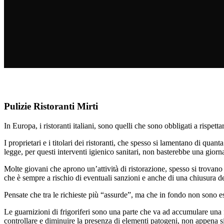
Pulizie Ristoranti Mirti
In Europa, i ristoranti italiani, sono quelli che sono obbligati a rispett
I proprietari e i titolari dei ristoranti, che spesso si lamentano di quant
legge, per questi interventi igienico sanitari, non basterebbe una giornat
Molte giovani che aprono un’attività di ristorazione, spesso si trovano
che è sempre a rischio di eventuali sanzioni e anche di una chiusura de
Pensate che tra le richieste più “assurde”, ma che in fondo non sono esa
Le guarnizioni di frigoriferi sono una parte che va ad accumulare una f
controllare e diminuire la presenza di elementi patogeni, non appena si 