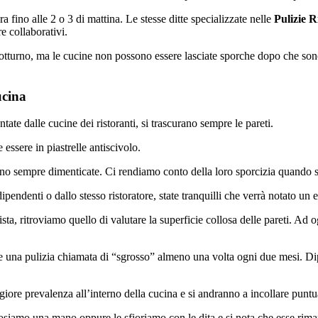
a fino alle 2 o 3 di mattina. Le stesse ditte specializzate nelle
Pulizie R
e collaborativi.
notturno, ma le cucine non possono essere lasciate sporche dopo che sono s
ucina
te dalle cucine dei ristoranti, si trascurano sempre le pareti.
essere in piastrelle antiscivolo.
ono sempre dimenticate. Ci rendiamo conto della loro sporcizia quando si
ipendenti o dallo stesso ristoratore, state tranquilli che verrà notato un 
onista, ritroviamo quello di valutare la superficie collosa delle pareti.
 una pulizia chiamata di “sgrosso” almeno una volta ogni due mesi. Dip
giore prevalenza all’interno della cucina e si andranno a incollare puntu
siamo una mano oppure le sfioriamo con le dita e si nota che esse riman