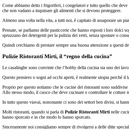
Come abbiamo detto i frigoriferi, i congelatori e tutto quello che dev
che non vadano a inquinare gli alimenti che si devono proteggere.
Almeno una volta nella vita, a tutti noi, è capitato di assaporare un p
Pensate, se parliamo delle pasticcerie che hanno esposti i loro dolci s
spruzzano dei detergenti per la pulizia dei vetri, senza spostare o cons
Quindi cerchiamo di prestare sempre una buona attenzione a questi det
Pulizie Ristoranti Mirti, il “regno della cucina”
Le casalinghe sono convinte che
l’hobby
della cucina sia uno dei lavo
Questo pensiero o sogni ad occhi aperti, è realmente utopia perché il la
Proprio per questo notiamo che le cucine dei ristoranti sono suddivise i
Allo stesso modo, il cuoco che deve cucinare e controllare le cotture n
In tutto questo viavai, nonostante ci sono dei settori ben divisi, si han
Molti ristoranti, quando si parla di
Pulizie Ristoranti Mirti
nelle cucin
hanno sporcato e in che modo lo hanno sporcato.
Sinceramente noi consigliamo sempre di rivolgersi a delle ditte special