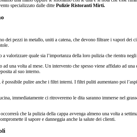
ento specializzato dalle ditte
Pulizie Ristoranti Mirti.
no
dei pezzi in metallo, uniti a catena, che devono filtrare i vapori dei cibi
ntole.
a valorizzare quale sia l’importanza della loro pulizia che rientra negli 
 ad una volta al mese. Un intervento che spesso viene affidato ad una di
eposita al suo interno.
 è possibile pulire anche i filtri interni. I filtri puliti aumentano poi l’
 cucina, immediatamente ci ritroveremo le dita saranno immerse nel gras
ra, occorrerà che la pulizia della cappa avvenga almeno una volta a settima
 compromette il sapore e danneggia anche la salute dei clienti.
oli