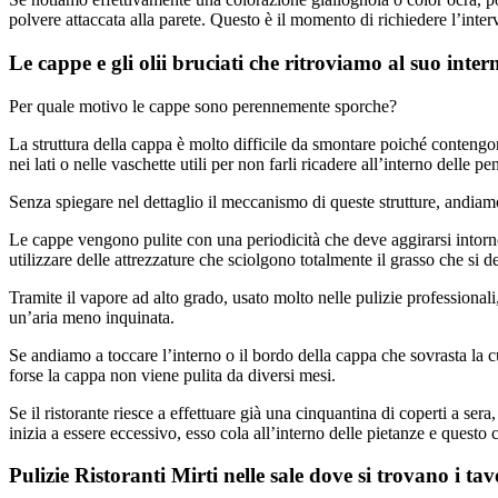
polvere attaccata alla parete. Questo è il momento di richiedere l’interv
Le cappe e gli olii bruciati che ritroviamo al suo inter
Per quale motivo le cappe sono perennemente sporche?
La struttura della cappa è molto difficile da smontare poiché contengono 
nei lati o nelle vaschette utili per non farli ricadere all’interno delle pe
Senza spiegare nel dettaglio il meccanismo di queste strutture, andiamo 
Le cappe vengono pulite con una periodicità che deve aggirarsi intorno
utilizzare delle attrezzature che sciolgono totalmente il grasso che si d
Tramite il vapore ad alto grado, usato molto nelle pulizie professionali,
un’aria meno inquinata.
Se andiamo a toccare l’interno o il bordo della cappa che sovrasta la
forse la cappa non viene pulita da diversi mesi.
Se il ristorante riesce a effettuare già una cinquantina di coperti a se
inizia a essere eccessivo, esso cola all’interno delle pietanze e questo
Pulizie Ristoranti Mirti nelle sale dove si trovano i tav