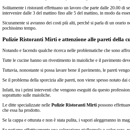
Solitamente i ristoranti effettuano un lavoro che parte dalle 20.00 di ser
intervenire dalle 3 del mattino fino alle 5 del mattino, in modo da esser
Sicuramente si avranno dei costi più alti, perché si parla di un orario 
pochissimo tempo.
Pulizie Ristoranti Mirti e attenzione alle pareti della c
Notando e facendo qualche ricerca nelle problematiche che sono affronta
Tutte le cucine hanno un rivestimento in maioliche e il pavimento deve 
Tuttavia, nonostante si possa lavare bene il pavimento, le pareti veng
Se il problema della sporcizia alle pareti, non viene spesso notato dai d
Infatti, tra i primi interventi che vengono eseguiti da questo professi
soprattutto sulle maioliche.
Le ditte specializzate nelle
Pulizie Ristoranti Mirti
possono effettuare
che essa ha prodotto.
Se la cappa e otturata e non è stata pulita, i vapori aleggeranno in mag
Se notiamo effettivamente una colorazione giallognola o color ocra, po