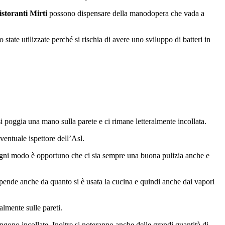
istoranti Mirti
possono dispensare della manodopera che vada a
tate utilizzate perché si rischia di avere uno sviluppo di batteri in
 poggia una mano sulla parete e ci rimane letteralmente incollata.
eventuale ispettore dell’Asl.
 Ad ogni modo è opportuno che ci sia sempre una buona pulizia anche e
ende anche da quanto si è usata la cucina e quindi anche dai vapori
almente sulle pareti.
gono incollate. Inoltre si noteranno anche delle grandi quantità di