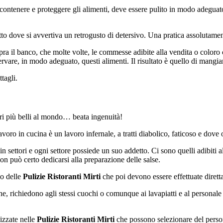
e contenere e proteggere gli alimenti, deve essere pulito in modo adeguat
iatto dove si avvertiva un retrogusto di detersivo. Una pratica assolutam
opra il banco, che molte volte, le commesse adibite alla vendita o coloro
ervare, in modo adeguato, questi alimenti. Il risultato è quello di mangia
tagli.
ri più belli al mondo… beata ingenuità!
voro in cucina è un lavoro infernale, a tratti diabolico, faticoso e dove 
n settori e ogni settore possiede un suo addetto. Ci sono quelli adibiti a
on può certo dedicarsi alla preparazione delle salse.
no delle
Pulizie Ristoranti Mirti
che poi devono essere effettuate dirett
e, richiedono agli stessi cuochi o comunque ai lavapiatti e al personale d
izzate nelle
Pulizie Ristoranti Mirti
che possono selezionare del person