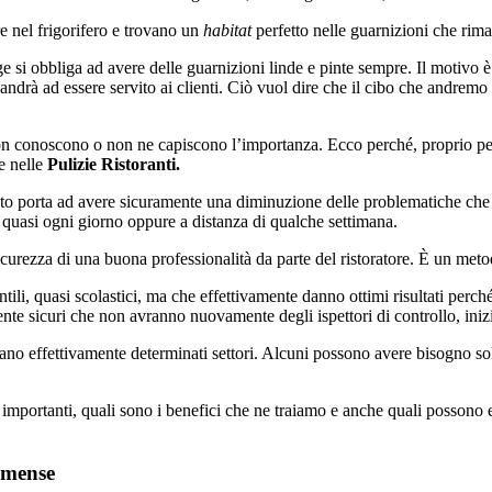
re nel frigorifero e trovano un
habitat
perfetto nelle guarnizioni che rim
gge si obbliga ad avere delle guarnizioni linde e pinte sempre. Il motivo 
ndrà ad essere servito ai clienti. Ciò vuol dire che il cibo che andremo 
 non conoscono o non ne capiscono l’importanza. Ecco perché, proprio pe
e nelle
Pulizie Ristoranti.
sto porta ad avere sicuramente una diminuzione delle problematiche che si
re quasi ogni giorno oppure a distanza di qualche settimana.
sicurezza di una buona professionalità da parte del ristoratore. È un meto
tili, quasi scolastici, ma che effettivamente danno ottimi risultati perch
nte sicuri che non avranno nuovamente degli ispettori di controllo, iniz
no effettivamente determinati settori. Alcuni possono avere bisogno solo
importanti, quali sono i benefici che ne traiamo e anche quali possono e
e mense