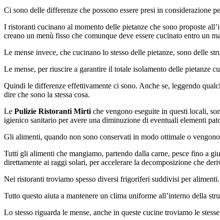
Ci sono delle differenze che possono essere presi in considerazione per
I ristoranti cucinano al momento delle pietanze che sono proposte all’
creano un menù fisso che comunque deve essere cucinato entro un ma
Le mense invece, che cucinano lo stesso delle pietanze, sono delle stru
Le mense, per riuscire a garantire il totale isolamento delle pietanze 
Quindi le differenze effettivamente ci sono. Anche se, leggendo qualch
dire che sono la stessa cosa.
Le
Pulizie Ristoranti Mirti
che vengono eseguite in questi locali, son
igienico sanitario per avere una diminuzione di eventuali elementi pato
Gli alimenti, quando non sono conservati in modo ottimale o vengono t
Tutti gli alimenti che mangiamo, partendo dalla carne, pesce fino a gi
direttamente ai raggi solari, per accelerare la decomposizione che deriv
Nei ristoranti troviamo spesso diversi frigoriferi suddivisi per aliment
Tutto questo aiuta a mantenere un clima uniforme all’interno della strut
Lo stesso riguarda le mense, anche in queste cucine troviamo le stesse 