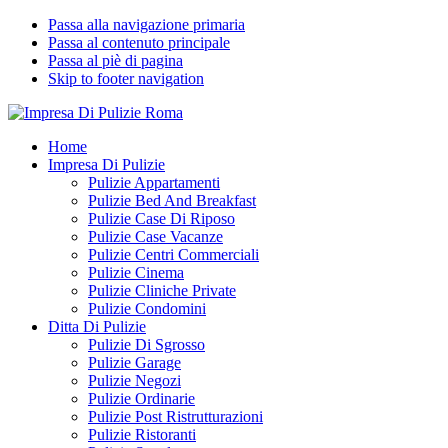
Passa alla navigazione primaria
Passa al contenuto principale
Passa al piè di pagina
Skip to footer navigation
Impresa Di Pulizie Roma
✅ Abitazioni e Attività Commerciali
Home
Impresa Di Pulizie
Pulizie Appartamenti
Pulizie Bed And Breakfast
Pulizie Case Di Riposo
Pulizie Case Vacanze
Pulizie Centri Commerciali
Pulizie Cinema
Pulizie Cliniche Private
Pulizie Condomini
Ditta Di Pulizie
Pulizie Di Sgrosso
Pulizie Garage
Pulizie Negozi
Pulizie Ordinarie
Pulizie Post Ristrutturazioni
Pulizie Ristoranti