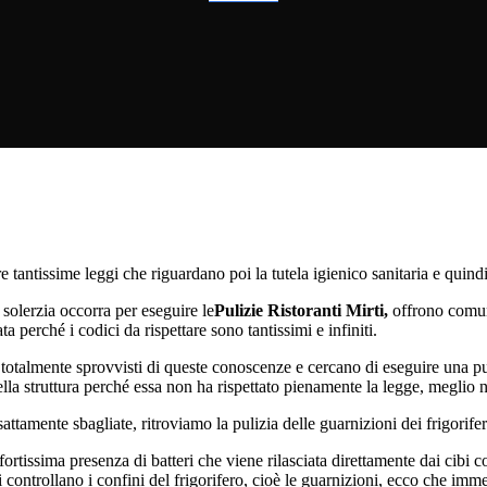
are tantissime leggi che riguardano poi la tutela igienico sanitaria e quind
a solerzia occorra per eseguire le
Pulizie Ristoranti Mirti,
offrono comun
a perché i codici da rispettare sono tantissimi e infiniti.
 totalmente sprovvisti di queste conoscenze e cercano di eseguire una pu
lla struttura perché essa non ha rispettato pienamente la legge, meglio n
ttamente sbagliate, ritroviamo la pulizia delle guarnizioni dei frigorifer
ortissima presenza di batteri che viene rilasciata direttamente dai cibi c
controllano i confini del frigorifero, cioè le guarnizioni, ecco che imme