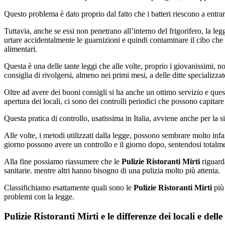
Questo problema è dato proprio dal fatto che i batteri riescono a entra
Tuttavia, anche se essi non penetrano all’interno del frigorifero, la le
urtare accidentalmente le guarnizioni e quindi contaminare il cibo che a
alimentari.
Questa è una delle tante leggi che alle volte, proprio i giovanissimi,
consiglia di rivolgersi, almeno nei primi mesi, a delle ditte specializzat
Oltre ad avere dei buoni consigli si ha anche un ottimo servizio e que
apertura dei locali, ci sono dei controlli periodici che possono capita
Questa pratica di controllo, usatissima in Italia, avviene anche per la 
Alle volte, i metodi utilizzati dalla legge, possono sembrare molto infan
giorno possono avere un controllo e il giorno dopo, sentendosi totalme
Alla fine possiamo riassumere che le
Pulizie Ristoranti Mirti
riguarda
sanitarie. mentre altri hanno bisogno di una pulizia molto più attenta.
Classifichiamo esattamente quali sono le
Pulizie Ristoranti Mirti
più 
problemi con la legge.
Pulizie Ristoranti Mirti e le differenze dei locali e dell