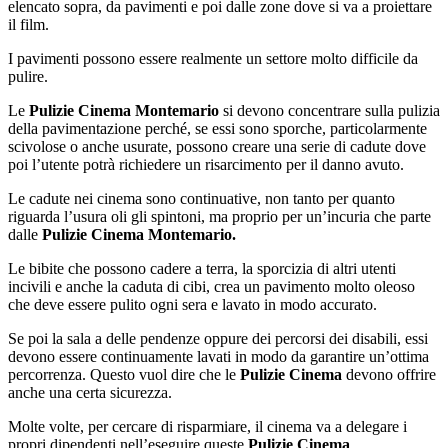
elencato sopra, da pavimenti e poi dalle zone dove si va a proiettare
il film.
I pavimenti possono essere realmente un settore molto difficile da
pulire.
Le
Pulizie Cinema Montemario
si devono concentrare sulla pulizia
della pavimentazione perché, se essi sono sporche, particolarmente
scivolose o anche usurate, possono creare una serie di cadute dove
poi l’utente potrà richiedere un risarcimento per il danno avuto.
Le cadute nei cinema sono continuative, non tanto per quanto
riguarda l’usura oli gli spintoni, ma proprio per un’incuria che parte
dalle
Pulizie Cinema Montemario.
Le bibite che possono cadere a terra, la sporcizia di altri utenti
incivili e anche la caduta di cibi, crea un pavimento molto oleoso
che deve essere pulito ogni sera e lavato in modo accurato.
Se poi la sala a delle pendenze oppure dei percorsi dei disabili, essi
devono essere continuamente lavati in modo da garantire un’ottima
percorrenza. Questo vuol dire che le
Pulizie Cinema
devono offrire
anche una certa sicurezza.
Molte volte, per cercare di risparmiare, il cinema va a delegare i
propri dipendenti nell’eseguire queste
Pulizie Cinema