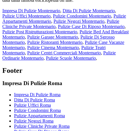
data dalla famosa enciclopedia on line.
Impresa Di Pulizie Montemario
,
Ditta Di Pulizie Montemario
,
Pulizie Uffici Montemario
,
Pulizie Condomini Montemario
,
Pulizie
Appartamenti Montemario
,
Pulizie Negozi Montemario
,
Pulizie
Cliniche Private Montemario
,
Pulizie Case Di Riposo Montemario
,
Pulizie Post Ristrutturazioni Montemario
,
Pulizie Bed And Breakfast
Montemario
,
Pulizie Garage Montemario
,
Pulizie Di Sgrosso
Montemario
,
Pulizie Ristoranti Montemario
,
Pulizie Case Vacanze
Montemario
,
Pulizie Cinema Montemario
,
Pulizie Teatri
Montemario
,
Pulizie Centri Commerciali Montemario
,
Pulizie
Ordinarie Montemario
,
Pulizie Scuole Montemario
,
Footer
Impresa Di Pulizie Roma
Impresa Di Pulizie Roma
Ditta Di Pulizie Roma
Pulizie Uffici Roma
Pulizie Condomini Roma
Pulizie Appartamenti Roma
Pulizie Negozi Roma
Pulizie Cliniche Private Roma