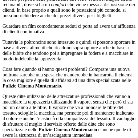
reclinabili, dove si ha un
comfort
che viene messo a disposizione dei
clienti. In base proprio a quali sono le postazioni più comode, si
possono richiedere anche dei prezzi diversi per i biglietti.
Guardare un film comodamente seduti ci porta ad avere un’affluenza
di clienti continuativa.
Tuttavia le poltroncine sono intessuto e quindi si possono sporcare in
base a diversi alimenti che ricadono sopra oppure anche in base a
delle bibite che tendono poi a impregnare la fodera e a macchiare in
modo indelebile la tappezzeria.
Cosa fare quando si hanno questi problemi? Comprare una nuova
poltrona sarebbe una spesa che manderebbe in bancarotta il cinema,
la cosa migliore è quella di affidarsi ad una ditta specializzata nelle
Pulizie Cinema Montemario.
Queste ditte utilizzano delle attrezzature professionali che vanno a
macchiare la tappezzeria utilizzando il vapore, senza che però ci sia
poi un danno alle fibre. Il vapore che va a inondare le fibre del
tessuto, scioglie la macchia, ma permette poi di mantenere inalterato
il colore e anche l’elasticità o la compattezza del tessuto. Il vantaggio
di sfruttare al meglio il servizio offerto dalle ditte che sono
specializzate nelle
Pulizie Cinema Montemario
e anche quelle di
avere la sicurezza di un’asciugatura immediata.