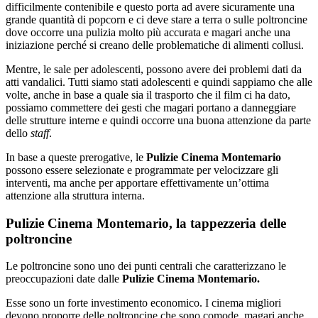
difficilmente contenibile e questo porta ad avere sicuramente una
grande quantità di popcorn e ci deve stare a terra o sulle poltroncine
dove occorre una pulizia molto più accurata e magari anche una
iniziazione perché si creano delle problematiche di alimenti collusi.
Mentre, le sale per adolescenti, possono avere dei problemi dati da
atti vandalici. Tutti siamo stati adolescenti e quindi sappiamo che alle
volte, anche in base a quale sia il trasporto che il film ci ha dato,
possiamo commettere dei gesti che magari portano a danneggiare
delle strutture interne e quindi occorre una buona attenzione da parte
dello
staff
.
In base a queste prerogative, le
Pulizie Cinema Montemario
possono essere selezionate e programmate per velocizzare gli
interventi, ma anche per apportare effettivamente un’ottima
attenzione alla struttura interna.
Pulizie Cinema Montemario, la tappezzeria delle
poltroncine
Le poltroncine sono uno dei punti centrali che caratterizzano le
preoccupazioni date dalle
Pulizie Cinema Montemario.
Esse sono un forte investimento economico. I cinema migliori
devono proporre delle poltroncine che sono comode, magari anche