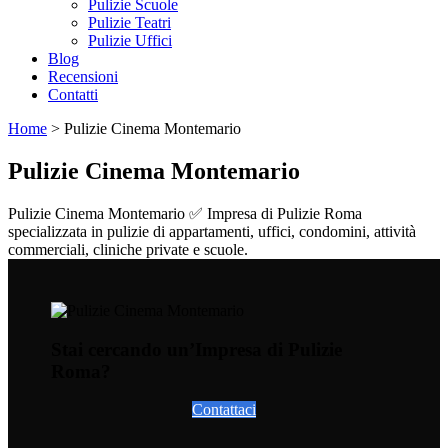
Pulizie Scuole
Pulizie Teatri
Pulizie Uffici
Blog
Recensioni
Contatti
Home
>
Pulizie Cinema Montemario
Pulizie Cinema Montemario
Pulizie Cinema Montemario ✅ Impresa di Pulizie Roma
specializzata in pulizie di appartamenti, uffici, condomini, attività
commerciali, cliniche private e scuole.
Stai cercando un’Impresa di Pulizie
Roma?
Contattaci