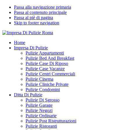
Passa alla navigazione primaria
Passa al contenuto principale
Passa al piè di pagina
Skip to footer navigation
Impresa Di Pulizie Roma
✅ Abitazioni e Attività Commerciali
Home
Impresa Di Pulizie
Pulizie Appartamenti
Pulizie Bed And Breakfast
Pulizie Case Di Riposo
Pulizie Case Vacanze
Pulizie Centri Commerciali
Pulizie Cinema
Pulizie Cliniche Private
Pulizie Condomini
Ditta Di Pulizie
Pulizie Di Sgrosso
Pulizie Garage
Pulizie Negozi
Pulizie Ordinarie
Pulizie Post Ristrutturazioni
Pulizie Ristoranti