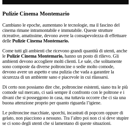
Pulizie Cinema Montemario
Cambiano le epoche, aumentano le tecnologie, ma il fascino del
cinema rimane intramontabile e immutabile. Queste strutture
ricreative, amatissime, devono avere la consapevolezza di effettuare
delle
Pulizie Cinema Montemario.
Come tutti gli ambienti che ricevono grandi quantità di utenti, anche
le
Pulizie Cinema Montemario,
hanno un posto di rilievo. Gli
ambienti devono accogliere molti clienti. Le sale, che solitamente
sono composte da diverse poltroncine o sedie molto comode,
devono avere un aspetto e una pulizia che vada a garantire la
sicurezza di un ambiente sano e piacevole in cui rilassarsi.
Di certo non possiamo dire che, poltroncine esistenti, siano tra le più
comode sul mercato, ci sarà sempre il confronto con le poltrone e i
divani che si posseggono in casa, ma tuttavia occorre che ci sia una
buona attenzione proprio per quanto riguarda l’igiene.
Le poltroncine macchiate, sporchi, incastrati di popcorn oppure di
gelato, non piacciono a nessuno. Tra l’altro poi non ci si deve stupire
se ci sono degli utenti che si lamentano di queste situazioni.