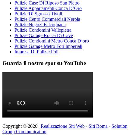
Pulizie Case Di Riposo San Pietro
Pulizie Appartamenti Conca D’Oro
Pulizie Di Sgrosso Tivoli
Pulizie Centri Commerciali Nerola
Pulizie Negozi Falcognana
Pulizie Condomini Vallepietra
Pulizie Garage Rocca Di Cave
Pulizie Condomini Metro Conca D’oro
Pulizie Garage Metro Fori Imperiali
Impresa Di Pulizie Poli
Guarda il nostro spot su YouTube
Copyright © 2026 |
Realizzazione Siti Web
-
Siti Roma
-
Solution
Group Communication