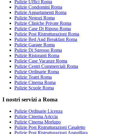
Pulizie Uffici Roma
Pulizie Condomini Roma
Pulizie Appartamenti Roma
Pulizie Negozi Roma
Pulizie Cliniche Private Roma
Pulizie Case Di Riposo Roma
Pulizie Post Ristrutturazioni Roma
Pulizie Bed And Breakfast Roma
Pulizie Garage Roma
Pulizie Di Sgrosso Roma
Pulizie Ristoranti Roma
Pulizie Case Vacanze Roma
Pulizie Centri Commerciali Roma
Pulizie Ordinarie Roma
Pulizie Teatri Roma
Pulizie Cinema Roma
Pulizie Scuole Roma
I nostri servizi a Roma
Pulizie Ordinarie Licenza
Pulizie Cinema Ariccia
Pulizie Cinema Morlupo
Pulizie Post Ristrutturazioni Casaletto
Pulizie Post Ristrutturazioni Anguillara