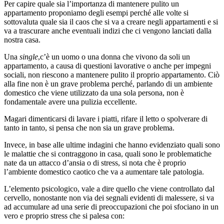
Per capire quale sia l’importanza di mantenere pulito un
appartamento proponiamo degli esempi perché alle volte si
sottovaluta quale sia il caos che si va a creare negli appartamenti e si
va a trascurare anche eventuali indizi che ci vengono lanciati dalla
nostra casa.
Una
single
,c’è un uomo o una donna che vivono da soli un
appartamento, a causa di questioni lavorative o anche per impegni
sociali, non riescono a mantenere pulito il proprio appartamento. Ciò
alla fine non è un grave problema perché, parlando di un ambiente
domestico che viene utilizzato da una sola persona, non è
fondamentale avere una pulizia eccellente.
Magari dimenticarsi di lavare i piatti, rifare il letto o spolverare di
tanto in tanto, si pensa che non sia un grave problema.
Invece, in base alle ultime indagini che hanno evidenziato quali sono
le malattie che si contraggono in casa, quali sono le problematiche
nate da un attacco d’ansia o di stress, si nota che è proprio
l’ambiente domestico caotico che va a aumentare tale patologia.
L’elemento psicologico, vale a dire quello che viene controllato dal
cervello, nonostante non via dei segnali evidenti di malessere, si va
ad accumulare ad una serie di preoccupazioni che poi sfociano in un
vero e proprio stress che si palesa con: