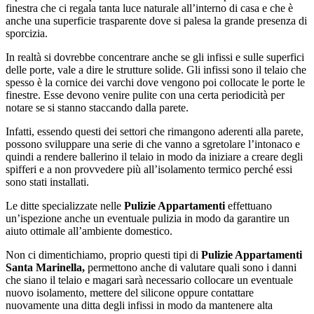
finestra che ci regala tanta luce naturale all’interno di casa e che è
anche una superficie trasparente dove si palesa la grande presenza di
sporcizia.
In realtà si dovrebbe concentrare anche se gli infissi e sulle superfici
delle porte, vale a dire le strutture solide. Gli infissi sono il telaio che
spesso è la cornice dei varchi dove vengono poi collocate le porte le
finestre. Esse devono venire pulite con una certa periodicità per
notare se si stanno staccando dalla parete.
Infatti, essendo questi dei settori che rimangono aderenti alla parete,
possono sviluppare una serie di che vanno a sgretolare l’intonaco e
quindi a rendere ballerino il telaio in modo da iniziare a creare degli
spifferi e a non provvedere più all’isolamento termico perché essi
sono stati installati.
Le ditte specializzate nelle
Pulizie Appartamenti
effettuano
un’ispezione anche un eventuale pulizia in modo da garantire un
aiuto ottimale all’ambiente domestico.
Non ci dimentichiamo, proprio questi tipi di
Pulizie Appartamenti
Santa Marinella,
permettono anche di valutare quali sono i danni
che siano il telaio e magari sarà necessario collocare un eventuale
nuovo isolamento, mettere del silicone oppure contattare
nuovamente una ditta degli infissi in modo da mantenere alta