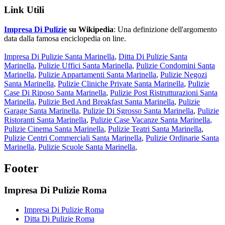
Link Utili
Impresa Di Pulizie
su Wikipedia
: Una definizione dell'argomento
data dalla famosa enciclopedia on line.
Impresa Di Pulizie Santa Marinella
,
Ditta Di Pulizie Santa
Marinella
,
Pulizie Uffici Santa Marinella
,
Pulizie Condomini Santa
Marinella
,
Pulizie Appartamenti Santa Marinella
,
Pulizie Negozi
Santa Marinella
,
Pulizie Cliniche Private Santa Marinella
,
Pulizie
Case Di Riposo Santa Marinella
,
Pulizie Post Ristrutturazioni Santa
Marinella
,
Pulizie Bed And Breakfast Santa Marinella
,
Pulizie
Garage Santa Marinella
,
Pulizie Di Sgrosso Santa Marinella
,
Pulizie
Ristoranti Santa Marinella
,
Pulizie Case Vacanze Santa Marinella
,
Pulizie Cinema Santa Marinella
,
Pulizie Teatri Santa Marinella
,
Pulizie Centri Commerciali Santa Marinella
,
Pulizie Ordinarie Santa
Marinella
,
Pulizie Scuole Santa Marinella
,
Footer
Impresa Di Pulizie Roma
Impresa Di Pulizie Roma
Ditta Di Pulizie Roma