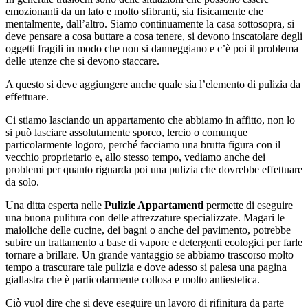
emozionanti da un lato e molto sfibranti, sia fisicamente che
mentalmente, dall’altro. Siamo continuamente la casa sottosopra, si
deve pensare a cosa buttare a cosa tenere, si devono inscatolare degli
oggetti fragili in modo che non si danneggiano e c’è poi il problema
delle utenze che si devono staccare.
A questo si deve aggiungere anche quale sia l’elemento di pulizia da
effettuare.
Ci stiamo lasciando un appartamento che abbiamo in affitto, non lo
si può lasciare assolutamente sporco, lercio o comunque
particolarmente logoro, perché facciamo una brutta figura con il
vecchio proprietario e, allo stesso tempo, vediamo anche dei
problemi per quanto riguarda poi una pulizia che dovrebbe effettuare
da solo.
Una ditta esperta nelle
Pulizie Appartamenti
permette di eseguire
una buona pulitura con delle attrezzature specializzate. Magari le
maioliche delle cucine, dei bagni o anche del pavimento, potrebbe
subire un trattamento a base di vapore e detergenti ecologici per farle
tornare a brillare. Un grande vantaggio se abbiamo trascorso molto
tempo a trascurare tale pulizia e dove adesso si palesa una pagina
giallastra che è particolarmente collosa e molto antiestetica.
Ciò vuol dire che si deve eseguire un lavoro di rifinitura da parte