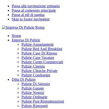
Passa alla navigazione primaria
Passa al contenuto principale
Passa al piè di pagina
Skip to footer navigation
Impresa Di Pulizie Roma
✅ Abitazioni e Attività Commerciali
Home
Impresa Di Pulizie
Pulizie Appartamenti
Pulizie Bed And Breakfast
Pulizie Case Di Riposo
Pulizie Case Vacanze
Pulizie Centri Commerciali
Pulizie Cinema
Pulizie Cliniche Private
Pulizie Condomini
Ditta Di Pulizie
Pulizie Di Sgrosso
Pulizie Garage
Pulizie Negozi
Pulizie Ordinarie
Pulizie Post Ristrutturazioni
Pulizie Ristoranti