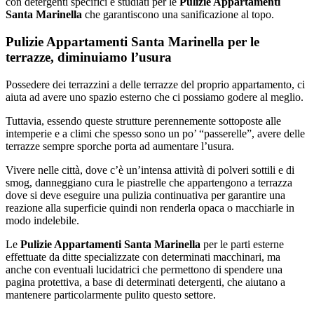
con detergenti specifici e studiati per le
Pulizie Appartamenti
Santa Marinella
che garantiscono una sanificazione al topo.
Pulizie Appartamenti Santa Marinella per le
terrazze, diminuiamo l’usura
Possedere dei terrazzini a delle terrazze del proprio appartamento, ci
aiuta ad avere uno spazio esterno che ci possiamo godere al meglio.
Tuttavia, essendo queste strutture perennemente sottoposte alle
intemperie e a climi che spesso sono un po’ “passerelle”, avere delle
terrazze sempre sporche porta ad aumentare l’usura.
Vivere nelle città, dove c’è un’intensa attività di polveri sottili e di
smog, danneggiano cura le piastrelle che appartengono a terrazza
dove si deve eseguire una pulizia continuativa per garantire una
reazione alla superficie quindi non renderla opaca o macchiarle in
modo indelebile.
Le
Pulizie Appartamenti Santa Marinella
per le parti esterne
effettuate da ditte specializzate con determinati macchinari, ma
anche con eventuali lucidatrici che permettono di spendere una
pagina protettiva, a base di determinati detergenti, che aiutano a
mantenere particolarmente pulito questo settore.