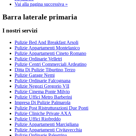
Vai alla
pagina successiva »
Barra laterale primaria
I nostri servizi
Pulizie Bed And Breakfast Arsoli
Pulizie Appartamenti Montelanico
Pulizie Appartamenti Cineto Romano
Pulizie Ordinarie Velletri
Pulizie Centri Commerciali Ardeatino
Ditta Di Pulizie Tiburtino Terzo
Pulizie Garage Nemi
Pulizie Ordinarie Falcognana
Pulizie Negozi Gregorio VII
Pulizie Cinema Ponte Milvio
Pulizie Uffici Metro Barberini
Impresa Di Pulizie Palmarola
Pulizie Post Ristrutturazioni Due Ponti
Pulizie Cliniche Private AXA
Pulizie Uffici Riofreddo
Pulizie Appartamenti Marcigliana
Pulizie Appartamenti Civitavecchia
Pulizie Ordinarie Palestrina