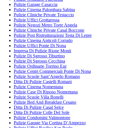
Pulizie Garage Casaccia
Pulizie Cinema Palombara Sabina
Pulizie Cliniche Private Testaccio
Pulizie Uffici Grottarossa
Pulizie Negozi Metro Torre Angela
Pulizie Cliniche Private Casal Boccone
Pulizie Post Ristrutturazioni Testa Di Lepre
Pulizie Cinema Anticoli Corrado
Pulizie Uffici Ponte Di Nona
Impresa Di Pulizie Rione Monti
Pulizie Di Sgrosso Tiburtino
Pulizie Di Sgrosso Cecchina
Pulizie Ordinarie Torrino Eur
Pulizie Centri Commerciali Ponte Di Nona
Pulizie Scuole Sant’Angelo Romano
Ditta Di Pulizie Castelli Romani
Pulizie Cinema Nomentana
Pulizie Case Di Riposo Nomentana
Pulizie Scuole Villa Bonelli
Pulizie Bed And Breakfast Cesano
Ditta Di Pulizie Casal Selce
Ditta Di Pulizie Colle Del Sole
Pulizie Condomini Valmontone
Pulizie Garage Via Cortina D’Ampezzo
Pulizie Uffici Basilica San Paolo