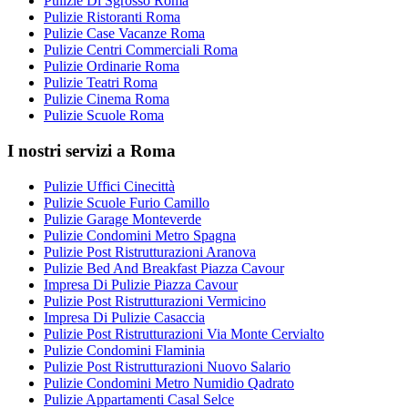
Pulizie Di Sgrosso Roma
Pulizie Ristoranti Roma
Pulizie Case Vacanze Roma
Pulizie Centri Commerciali Roma
Pulizie Ordinarie Roma
Pulizie Teatri Roma
Pulizie Cinema Roma
Pulizie Scuole Roma
I nostri servizi a Roma
Pulizie Uffici Cinecittà
Pulizie Scuole Furio Camillo
Pulizie Garage Monteverde
Pulizie Condomini Metro Spagna
Pulizie Post Ristrutturazioni Aranova
Pulizie Bed And Breakfast Piazza Cavour
Impresa Di Pulizie Piazza Cavour
Pulizie Post Ristrutturazioni Vermicino
Impresa Di Pulizie Casaccia
Pulizie Post Ristrutturazioni Via Monte Cervialto
Pulizie Condomini Flaminia
Pulizie Post Ristrutturazioni Nuovo Salario
Pulizie Condomini Metro Numidio Qadrato
Pulizie Appartamenti Casal Selce