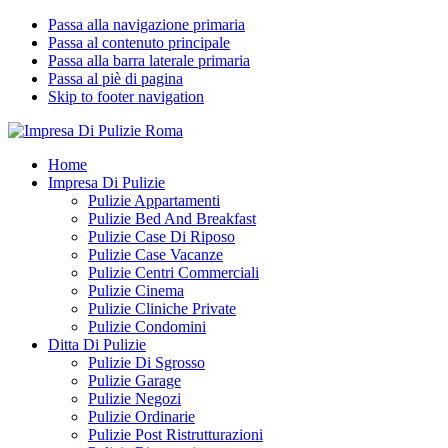
Passa alla navigazione primaria
Passa al contenuto principale
Passa alla barra laterale primaria
Passa al piè di pagina
Skip to footer navigation
Impresa Di Pulizie Roma
✅ Abitazioni e Attività Commerciali
Home
Impresa Di Pulizie
Pulizie Appartamenti
Pulizie Bed And Breakfast
Pulizie Case Di Riposo
Pulizie Case Vacanze
Pulizie Centri Commerciali
Pulizie Cinema
Pulizie Cliniche Private
Pulizie Condomini
Ditta Di Pulizie
Pulizie Di Sgrosso
Pulizie Garage
Pulizie Negozi
Pulizie Ordinarie
Pulizie Post Ristrutturazioni