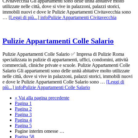
Civitavecchia Gli appartamenti sono delle unità abitative molto
utilizzate nelle città, dove si vive in palazzoni, palazzi storici,
immobili nuovi e dove le Pulizie Appartamenti Civitavecchia sono
…
[Leggi di più...]
infoPulizie Appartamenti Civitavecchia
Pulizie Appartamenti Colle Salario
Pulizie Appartamenti Colle Salario ✅ Impresa di Pulizie Roma
specializzata in pulizie di appartamenti, uffici, condomini, attività
commerciali, cliniche private e scuole. Pulizie Appartamenti Colle
Salario Gli appartamenti sono delle unità abitative molto utilizzate
nelle città, dove si vive in palazzoni, palazzi storici, immobili nuovi
e dove le Pulizie Appartamenti Colle Salario sono …
[Leggi di
più...]
infoPulizie Appartamenti Colle Salario
«
Vai alla
pagina precedente
Pagina
1
Pagina
2
Pagina
3
Pagina
4
Pagina
5
Pagine interim omesse
…
Pagina
58