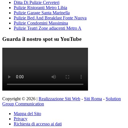
Ditta Di Pulizie Cerveteri
Pulizie Ristoranti Metro Libia
Pulizie Garage Santa Marinella
Pulizie Bed And Breakfast Fonte Nuova
Pulizie Condomini Massimina
Pulizie Teatri Zone adiacenti Metro A
Guarda il nostro spot su YouTube
Copyright © 2026 |
Realizzazione Siti Web
-
Siti Roma
-
Solution
Group Communication
Mappa del Sito
Privacy
Richiesta di accesso ai dati